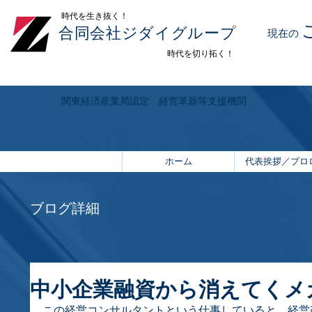
​時代を生き抜く！
合同会社ジダイグループ
現在の
時代を切り拓く！
関東経済産業局認定 経営革新等支援機関
ホーム
代表挨拶／プロ
ブログ詳細
中小企業融資から消えてくメ
この経営コンサルタントという仕事していると、経営