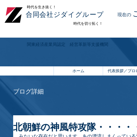
​時代を生き抜く！
合同会社ジダイグループ
現在の
時代を切り拓く！
関東経済産業局認定 経営革新等支援機関
ホーム
代表挨拶／プロ
ブログ詳細
北朝鮮の神風特攻隊・・・・
みたいな存在だと思います。あの漂流しまくっている