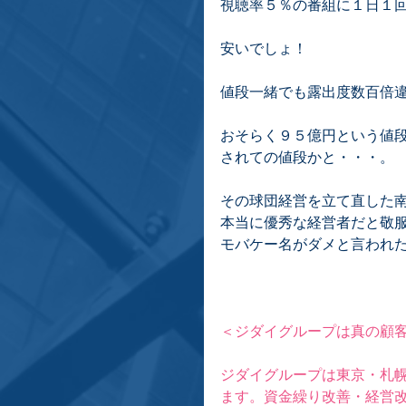
視聴率５％の番組に１日１
安いでしょ！
値段一緒でも露出度数百倍
おそらく９５億円という値
されての値段かと・・・。
その球団経営を立て直した
本当に優秀な経営者だと敬
モバケー名がダメと言われた
＜ジダイグループは真の顧
ジダイグループは東京・札
ます。資金繰り改善・経営