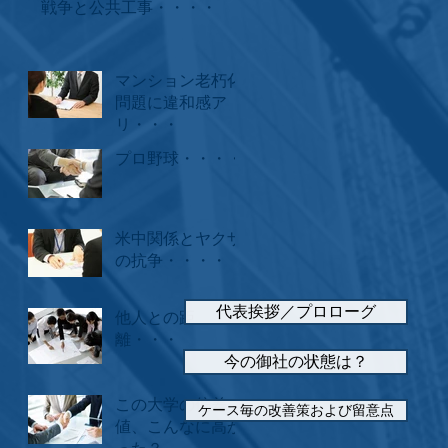
戦争と公共工事・・・・
マンション老朽化
問題に違和感ア
リ・・・
プロ野球・・・・
米中関係とヤクザ
の抗争・・・・
代表挨拶／プロローグ
他人との距
離・・・
今の御社の状態は？
この大学の偏差
ケース毎の改善策および留意点
値、こんなに高か