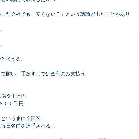
籍した会社でも「安くない？」という議論が出たことがあり
。。
・。
費と考える。
しで賄い、手放すまでは金利のみ支払う。
1億９千万円
８００千円
っというまに全国区！
に毎日名前を連呼される！