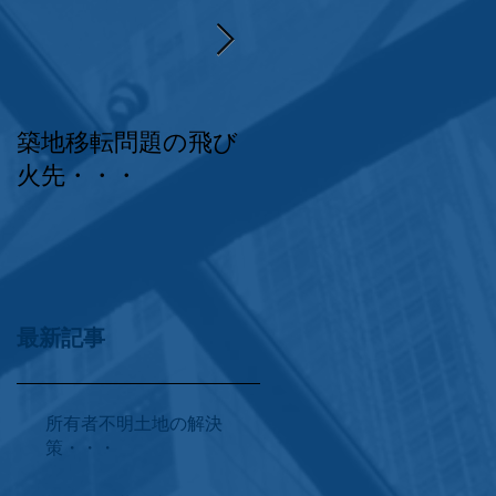
築地移転問題の飛び
求人倍率の高さは飲
火先・・・
食・介護の限界示
す！
最新記事
所有者不明土地の解決
策・・・