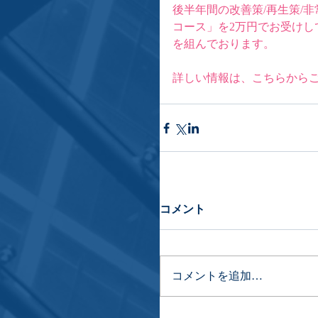
後半年間の改善策/再生策/
コース」を2万円でお受け
を組んでおります。
詳しい情報は、
こちら
から
コメント
コメントを追加…