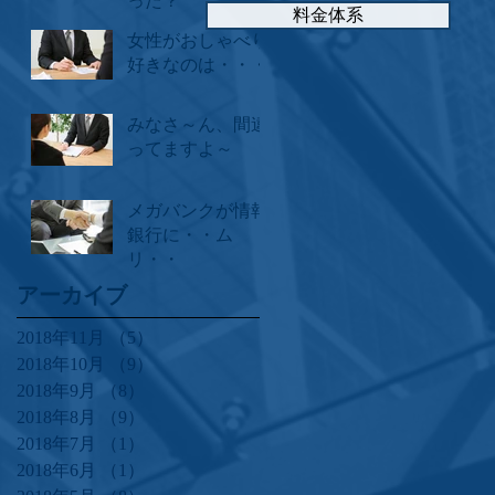
った？
料金体系
女性がおしゃべり
好きなのは・・・
みなさ～ん、間違
ってますよ～
メガバンクが情報
銀行に・・ム
リ・・
アーカイブ
2018年11月
（5）
5件の記事
2018年10月
（9）
9件の記事
2018年9月
（8）
8件の記事
2018年8月
（9）
9件の記事
2018年7月
（1）
1件の記事
2018年6月
（1）
1件の記事