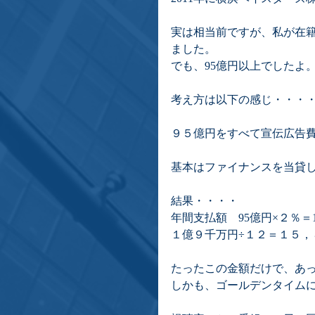
実は相当前ですが、私が在
ました。
でも、95億円以上でしたよ
考え方は以下の感じ・・・
９５億円をすべて宣伝広告
基本はファイナンスを当貸
結果・・・・
年間支払額　95億円×２％＝
１億９千万円÷１２＝１５，
たったこの金額だけで、あ
しかも、ゴールデンタイム