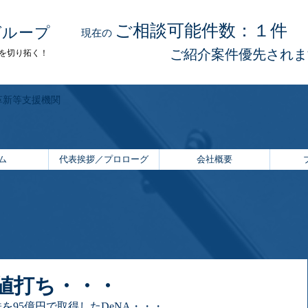
ご相談可能件数：１
件
グループ
現在の
​ご紹介案件優先され
を切り拓く！
革新等支援機関
ム
代表挨拶／プロローグ
会社概要
値打ち・・・
株を95億円で取得したDeNA・・・