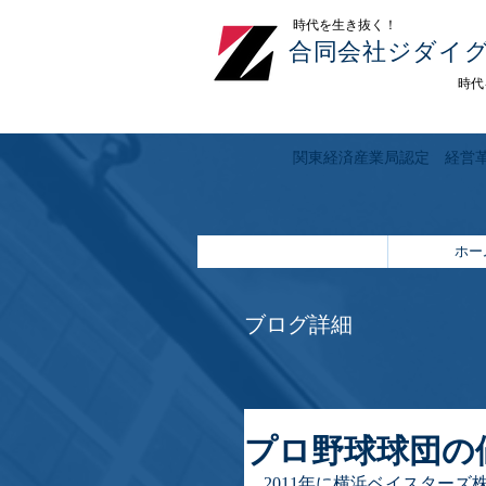
​時代を生き抜く！
合同会社ジダイ
時代
関東経済産業局認定 経営
ホー
ブログ詳細
プロ野球球団の
2011年に横浜ベイスターズ