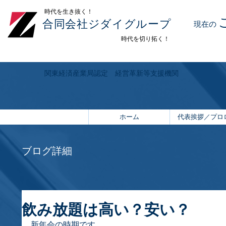
​時代を生き抜く！
合同会社ジダイグループ
現在の
時代を切り拓く！
関東経済産業局認定 経営革新等支援機関
ホーム
代表挨拶／プロ
ブログ詳細
飲み放題は高い？安い？
新年会の時期です。