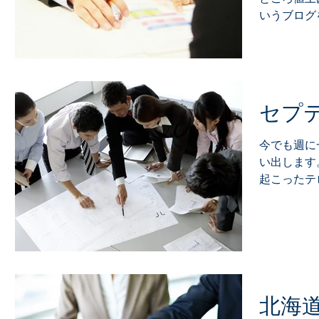
いうブログ
ルタント的
すが、為替
理由は・・・.
セプ
今でも週に
い出します
起こったテ
イダが、N
ごと突っ込
という衝撃
がこのビルの
北海