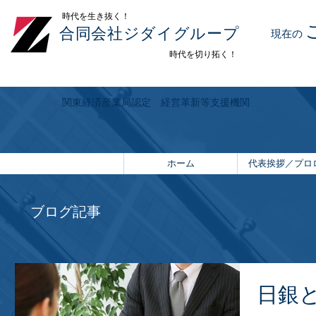
​時代を生き抜く！
合同会社ジダイグループ
現在の
時代を切り拓く！
関東経済産業局認定 経営革新等支援機関
ホーム
代表挨拶／プロ
ブログ記事
日銀