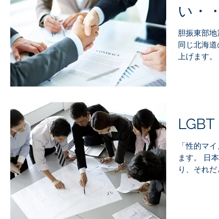
い・
胆振東部地
同じ北海道
上げます。
災・・・・
れなりにあ
ックリ・・
に外に出ると
LGB
「性的マイ
ます。 日
り、それだ
ろ！とは思
疑問の余地
は・・・・ 