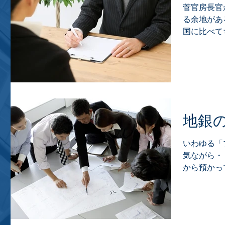
菅官房長官
る余地があ
国に比べて
していたら
ポート」に
る影響をな
と分析・・・.
地銀
いわゆる「
気ながら・
から預かっ
方をする気
っているか
いと思います