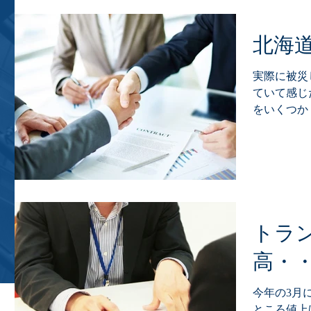
北海
実際に被災
ていて感じ
をいくつか
飲料用と生
は１人１０L
日待てば給
がなくなる..
トラ
高・
今年の3月
ところ値上