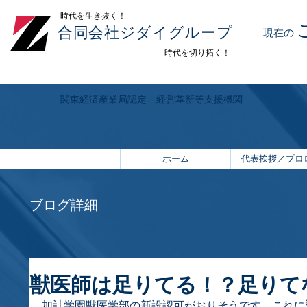
​時代を生き抜く！
合同会社ジダイグループ
現在の
時代を切り拓く！
関東経済産業局認定 経営革新等支援機関
ホーム
代表挨拶／プロ
ブログ詳細
獣医師は足りてる！？足りて
加計学園獣医学部の新設認可がおりそうです。これに