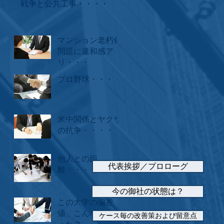
戦争と公共工事・・・・
マンション老朽化
問題に違和感ア
リ・・・
プロ野球・・・・
米中関係とヤクザ
の抗争・・・・
他人との距
代表挨拶／プロローグ
離・・・
今の御社の状態は？
この大学の偏差
値、こんなに高か
ケース毎の改善策および留意点