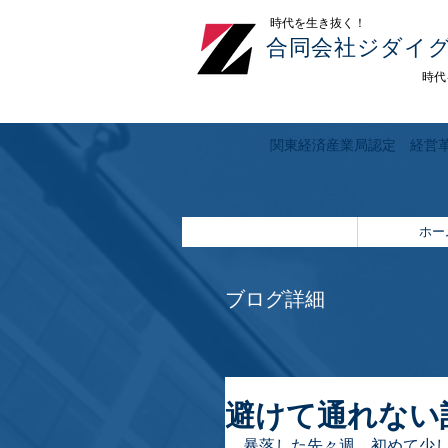
​時代を生き抜く！
合同会社ジダイ
時代
関東経済産業局認定 経営
ホー
ブログ詳細
避けて通れない
暴落した先々週、初めて少