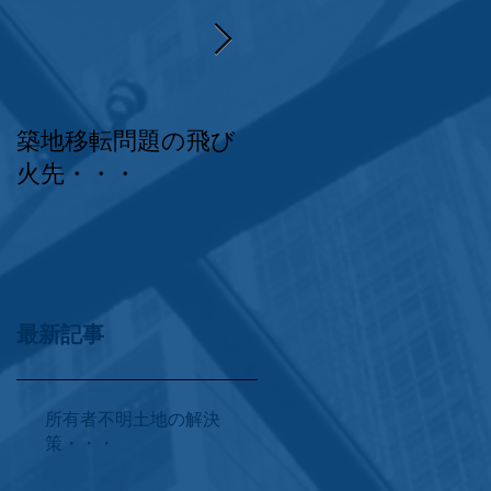
築地移転問題の飛び
求人倍率の高さは飲
火先・・・
食・介護の限界示
す！
最新記事
所有者不明土地の解決
策・・・