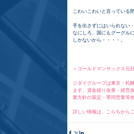
こわいこわいと言っている
手を出さずにはいられない
なにしろ、国にもグーグル
しかないから・・・・。
＜ゴールドマンサックス元社
ジダイグループは東京・札
ます。資金繰り改善・経営
業方針の策定・帯同営業等
詳しい情報は、
こらち
から