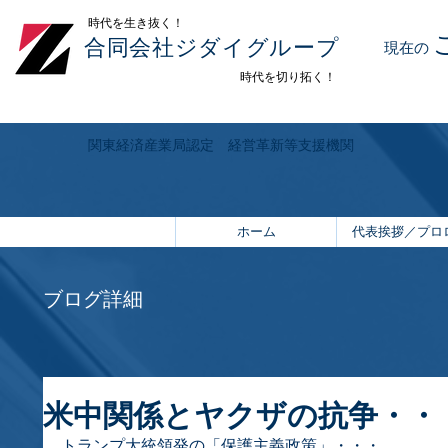
​時代を生き抜く！
合同会社ジダイグループ
現在の
時代を切り拓く！
関東経済産業局認定 経営革新等支援機関
ホーム
代表挨拶／プロ
ブログ詳細
米中関係とヤクザの抗争・・
トランプ大統領発の「保護主義政策」・・・